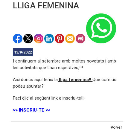
LLIGA FEMENINA
13/9/2022
I continuem al setembre amb moltes novetats i amb
les activitats que t’han esperàveu,!!!
Així doncs aquí teniu la
lliga femenina!!
Què com us
podeu apuntar?
Faci clic al següent link e inscriu-te!!:
>> INSCRIU-TE <<
Volver