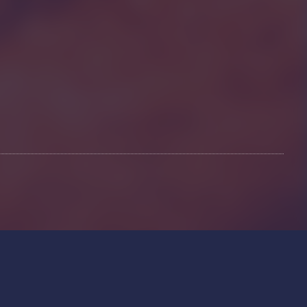
rànsit. A més, compartim informació sobre l'ús que faci del lloc web