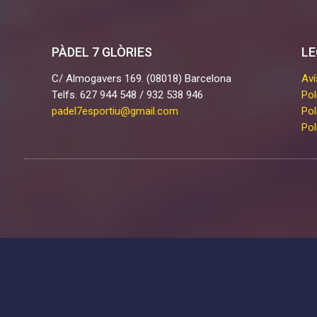
PÀDEL 7 GLÒRIES
LE
C/ Almogavers 169. (08018) Barcelona
Aví
Telfs. 627 944 548 / 932 538 946
Pol
padel7esportiu@gmail.com
Pol
Pol
Les cookies d'aquest lloc web es fan servir per personalitzar el conti