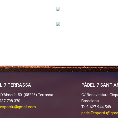
L 7 TERRASSA
PÀDEL 7 SANT 
 D'Almería 50. (08226) Terrassa
C/ Bonaventura Gispe
 937 798 370
Barcelona
7esportiu@gmail.com
Telf. 627 944 548
padel7esportiu@gma