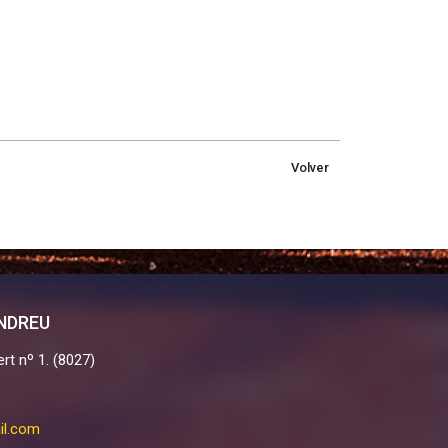
Volver
ANDREU
rt nº 1. (8027)
il.com