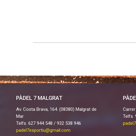
PÀDEL 7 MALGRAT
PÀDE
Av. Costa Brava, 164. (08380) Malgrat de
Carrer
Mar
Telfs.
Telfs. 627 944 548 / 932 538 946
padel
padel7esportiu@gmail.com