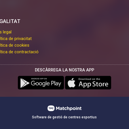
GALITAT
s legal
ítica de privacitat
ítica de cookies
ítica de contractació
DESCÀRREGA LA NOSTRA APP
Software de gestió de centres esportius
ngut i els anuncis, oferir funcions de xarxes socials i analitzar el t