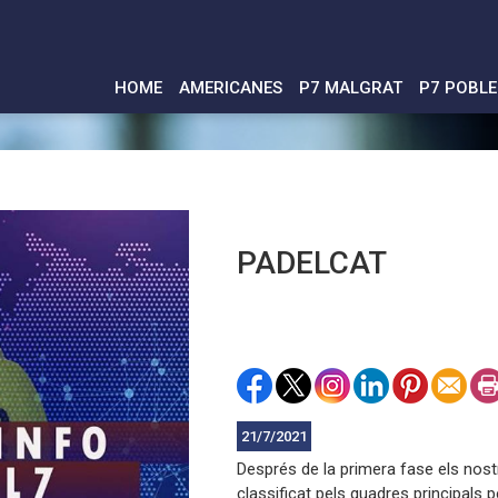
HOME
AMERICANES
P7 MALGRAT
P7 POBL
PADELCAT
21/7/2021
Després de la primera fase els no
classificat pels quadres principals per 