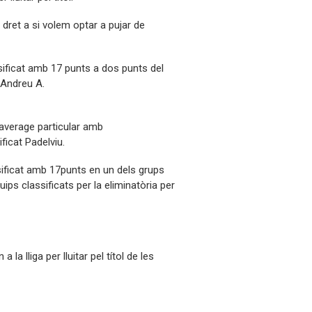
 dret a si volem optar a pujar de
sificat amb 17 punts a dos punts del
 Andreu A.
 average particular amb
icat Padelviu.
sificat amb 17punts en un dels grups
ips classificats per la eliminatòria per
la lliga per lluitar pel títol de les