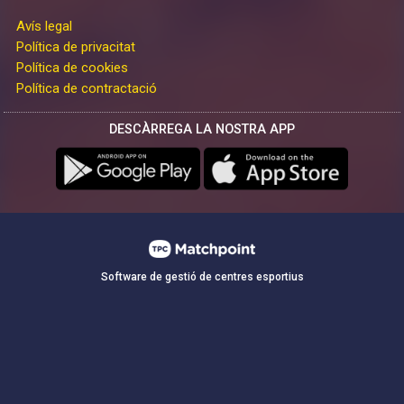
Avís legal
Política de privacitat
Política de cookies
Política de contractació
DESCÀRREGA LA NOSTRA APP
Software de gestió de centres esportius
Les cookies d'aquest lloc web es fan servir per personalitzar el
contingut i els anuncis, oferir funcions de xarxes socials i analitzar
el trànsit. A més, compartim informació sobre l'ús que faci del lloc
web amb els nostres partners de xarxes socials, publicitat i anàlisi
web, els quals poden combinar-la amb una altra informació que els